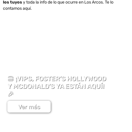
los tuyos
y toda la info de lo que ocurre en Los Arcos. Te lo
contamos aquí.
🍔 ¡VIPS, FOSTER’S HOLLYWOOD
Y MCDONALD’S YA ESTÁN AQUÍ!
🎉
Ver más