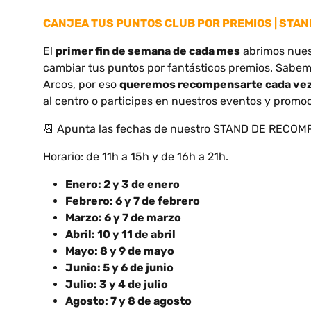
CANJEA TUS PUNTOS CLUB POR PREMIOS | STA
El
primer fin de semana de cada mes
abrimos nues
cambiar tus puntos por fantásticos premios. Sabemo
Arcos, por eso
queremos recompensarte cada vez
al centro o participes en nuestros eventos y promo
📆 Apunta las fechas de nuestro STAND DE RECO
Horario: de 11h a 15h y de 16h a 21h.
Enero: 2 y 3 de enero
Febrero: 6 y 7 de febrero
Marzo: 6 y 7 de marzo
Abril: 10 y 11 de abril
Mayo: 8 y 9 de mayo
Junio: 5 y 6 de junio
Julio: 3 y 4 de julio
Agosto: 7 y 8 de agosto