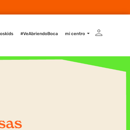
oskids
#VeAbriendoBoca
mi centro