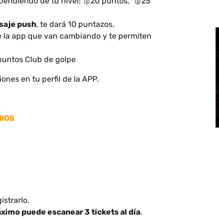
endiendo de tu nivel: 🥉20 puntos, 🥈25
saje push
, te dará 10 puntazos.
e la app que van cambiando y te permiten
 puntos Club de golpe
ones en tu perfil de la APP.
MIOS
istrarlo.
ximo puede escanear 3 tickets al día
.