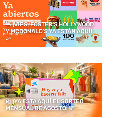
🍔 ¡VIPS, FOSTER’S HOLLYWOOD
Y MCDONALD’S YA ESTÁN AQUÍ!
🎉
🛍️ ¡YA ESTA AQUÍ EL SORTEO
MENSUAL DE AGOSTO! 💸