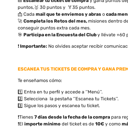
🎫
Escanear tu ticket de compra
y gana puntos dep
puntos,🥇 30 puntos y 🏅35 puntos.
📩 Cada
mail que te enviemos y abras
o
cada men
🚀
Completa los Retos del mes,
misiones dentro d
conseguir puntos extra cada mes.
🎯
Participa en la Encuesta del Club
y llévate +60
❗
Importante:
No olvides aceptar recibir comunicaci
ESCANEA TUS TICKETS DE COMPRA Y GANA PRE
Te enseñamos cómo:
1️⃣ Entra en tu perfil y accede a ‘’Menú’’.
2️⃣ Selecciona la pestaña ‘’Escanea tu Tickets’’.
3️⃣ Sigue los pasos y escanea tu ticket.
❗Tienes
7 días desde la fecha de la compra
para reg
❗El
importe mínimo
del ticket es de
10€
y como
má