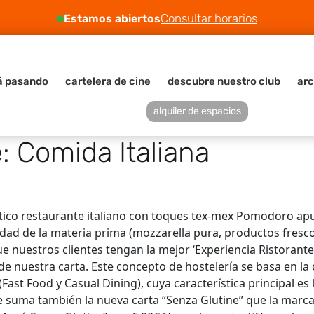
Consultar horarios
Estamos abiertos
á pasando
cartelera de cine
descubre nuestro club
arc
alquiler de espacios
e:
Comida Italiana
tico restaurante italiano con toques tex-mex Pomodoro apu
dad de la materia prima (mozzarella pura, productos frescos,
nuestros clientes tengan la mejor ‘Experiencia Ristorante’ po
de nuestra carta. Este concepto de hostelería se basa en la 
st Food y Casual Dining), cuya característica principal es la
e le suma también la nueva carta “Senza Glutine” que la marc